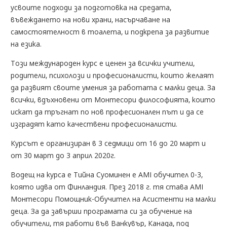
усвоите подходи за подготовка на средата,
въвеждането на нови храни, насърчаване на
самостоятелност в тоалета, и подкрепа за развитие
на езика.
Този международен курс е ценен за всички учители,
родители, психолози и професионалисти, които желаят
да развият своите умения за работата с малки деца.
За
всички, вдъхновени от Монтесори философията, които
искат да тръгнат по нов професионален път и да се
изградят като качествени професионалисти.
Курсът е организиран в 3 седмици от 16 до 20 март и
от 30 март до 3 април 2020г.
Водещ на курса е Тийна Суоминен е AMI обучител 0-3,
която идва от Финландия. През 2018 г. тя става AMI
Монтесори Помощник-Обучител на Асистенти на малки
деца. За да завърши програмата си за обучение на
обучители, тя работи във Ванкувър, Канада, под