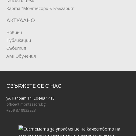
Мисия и цели
Карта “Монтесори в България”
АКТУАЛНО
Новини
Публикации
Събития
AMI Обучения
СВЪРЖЕТЕ СЕ С НАС
ул. Папрат 14, София 1415
office@imontessori.bg
+359 87 8832823