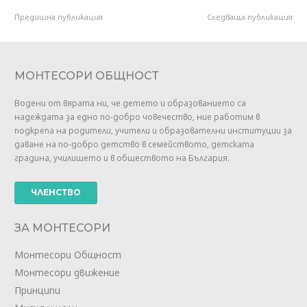
Предишна публикация
Следваща публикация
МОНТЕСОРИ ОБЩНОСТ
Водени от вярата ни, че детето и образованието са
надеждата за едно по-добро човечество, ние работим в
подкрепа на родители, учители и образователни институции за
даване на по-добро детство в семейството, детската
градина, училището и в обществото на България.
ЧЛЕНСТВО
ЗА МОНТЕСОРИ
Монтесори Общност
Монтесори движение
Принципи