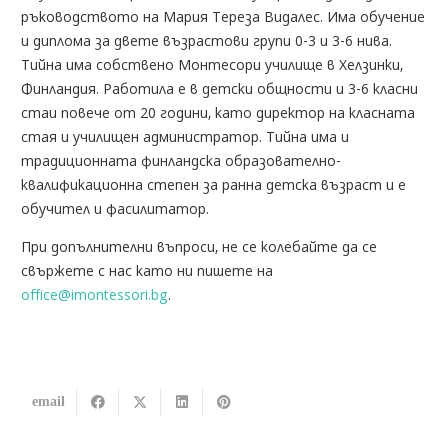
ръководството на Мария Тереза Видалес. Има обучение
и диплома за двете възрастови групи 0-3 и 3-6 нива.
Тийна има собствено Монтесори училище в Хелзинки,
Финландия. Работила е в детски общности и 3-6 класни
стаи повече от 20 години, като директор на класната
стая и училищен администратор. Тийна има и
традиционната финландска образователно-
квалификационна степен за ранна детска възраст и е
обучител и фасилитатор.
При допълнителни въпроси, не се колебайте да се
свържете с нас като ни пишете на
office@imontessori.bg
.