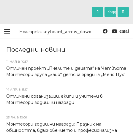
shopping_cart
Български
Последни новини
11 МАЙ В 10:37
Отличен проект „Пчелите и децата“ на Четвърта
Монтесори група „Зайо“ детска градина „Мечо Пух“
14 АПР. В 11:17
Отличени организации, екипи и учители в
Монтесори годишни награди
23 ЯН. В 10:06
Монтесори годишни награди: Празник на
общността, вдъхновението и професионализма