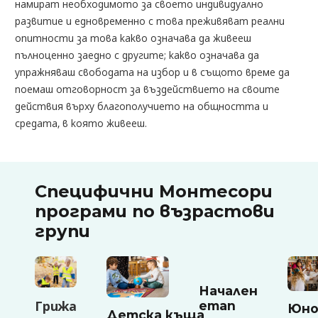
намират необходимото за своето индивидуално
развитие и едновременно с това преживяват реални
опитности за това какво означава да живееш
пълноценно заедно с другите; какво означава да
упражняваш свободата на избор и в същото време да
поемаш отговорност за въздействието на своите
действия върху благополучието на общността и
средата, в която живееш.
Специфични Монтесори
програми по възрастови
групи
Начален
Грижа
етап
Юн
Детска къща