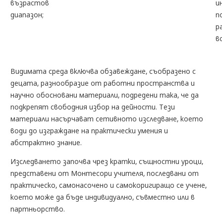
възрастов
и
диапазон;
п
р
в
Видимата среда включва обзавеждане, съобразено с
децата, разнообразие от работни пространства и
научно обосновани материали, подредени така, че да
подкрепят свободния избор на дейности. Тези
материали насърчават сетивното изследване, което
води до изграждане на практически умения и
абстрактно знание.
Изследването започва чрез кратки, същностни уроци,
представени от Монтесори учителя, последвани от
практическо, самонасочено и самокоригиращо се учене,
което може да бъде индивидуално, съвместно или в
партньорство.