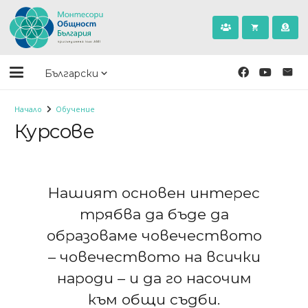
shopping_cart
Български
Начало
Обучение
Курсове
Нашият основен интерес
трябва да бъде да
образоваме човечеството
– човечеството на всички
народи – и да го насочим
към общи съдби.