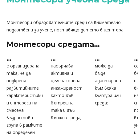
Монтесори образователните среди са внимателно
подготвени за учене, поставящо детето в центъра.
Монтесори средата…
…
…
…
е организирана
насърчава
може да
с
така, че да
активна и
бъде
б
подкрепя
целенасочена
адаптирана
н
развитийните
ангажираност
към всяка
в
характеристики
както във
култура или
н
и интереси на
вътрешна,
среда;
с
смесена
така и във
п
възрастова
външна среда;
в
група в рамките
у
на определен
и