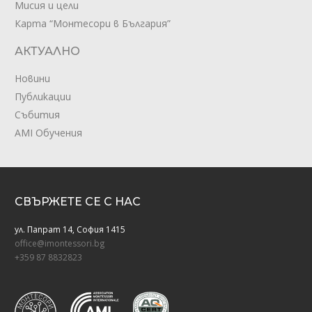
Мисия и цели
Карта “Монтесори в България”
АКТУАЛНО
Новини
Публикации
Събития
AMI Обучения
СВЪРЖЕТЕ СЕ С НАС
ул. Папрат 14, София 1415
office@imontessori.bg
+359 87 8832823