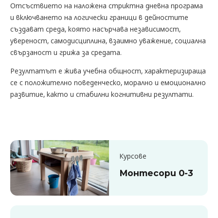
Отсъствието на наложена стриктна дневна програма
и включването на логически граници в дейностите
създават среда, която насърчава независимост,
увереност, самодисциплина, взаимно уважение, социална
свързаност и грижа за средата.
Резултатът е жива учебна общност, характеризираща
се с положително поведенческо, морално и емоционално
развитие, както и стабилни когнитивни резултати.
Курсове
Монтесори 0-3