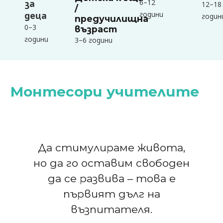
6–12
за
12–18
/
години
деца
годин
предучилищна
0–3
възраст
години
3–6 години
Монтесори учителите
Да стимулираме живота,
но да го оставим свободен
да се развива – това е
първият дълг на
възпитателя.