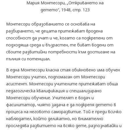
Мария Монтесори, „Откриването на
детето“, 1948, стр. 123
Монтесори образованието се основава на
разбирането, че децата притежават вродена
способност да учат и че, когато са подкрепени от
подходяща среда и възрастен, те биват водени от
своите развитийни потребности към достигане на
пълния си потенциал.
В една Монтесори класна стая обикновено има обучен
Монтесори учител, подпомаган от Монтесори
асистент. Монтесори учителите притежават обща
педагогическа квалификация и специализирано
Монтесори обучение. Учителят е водач и
фасилитатор, чиято задача е да подкрепя детето в
процеса на неговото саморазвитие. Той е преди всичко
наблюдател, който деликатно, но внимателно
проследява развитието на всяко дете, разпознавайки и