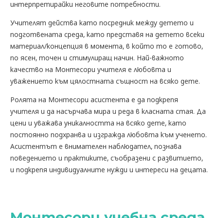
интерпретирайки неговите потребности.
Учителят действа като посредник между детето и
подготвената среда, като представя на детето всеки
материал/концепция в момента, в който то е готово,
по ясен, точен и стимулиращ начин. Най-важното
качество на Монтесори учителя е любовта и
уважението към цялостната същност на всяко дете.
Ролята на Монтесори асистента е да подкрепя
учителя и да насърчава мира и реда в класната стая. Да
цени и уважава уникалността на всяко дете, като
постоянно подхранва и изгражда любовта към ученето.
Асистентът е внимателен наблюдател, познава
поведението и практиките, съобразени с развитието,
и подкрепя индивидуалните нужди и интереси на децата.
Монтесори учебна среда